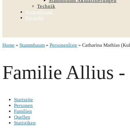
Kontakt
Home
»
Stammbaum
»
Personenliste
»
Catharina Mathias (Kuß
Familie Allius -
Startseite
Personen
Familien
Quellen
Statistiken
Catharina Mathias (Kußler)