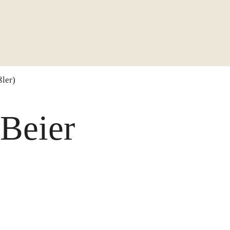
ler)
 Beier