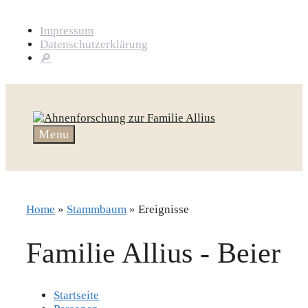
Skip
to
Impressum
content
Datenschutzerklärung
🔎
Menu
Home
»
Stammbaum
»
Ereignisse
Familie Allius - Beier
Startseite